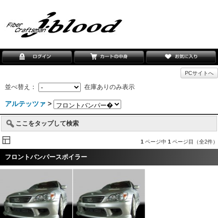
PCサイトへ
並べ替え：
在庫ありのみ表示
アルテッツァ
>
ここをタップして検索
1
ページ中
1
ページ目（全2件）
フロントバンパースポイラー