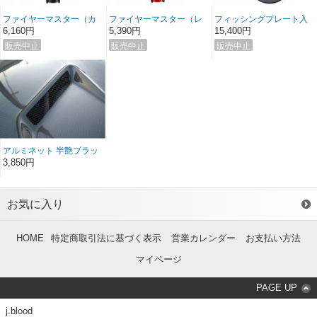
ファイヤーマスター（カ
ファイヤーマスター（レ
フィッシングプレート入
ーボン）
ッド）
りエアロキャッチ（コン
6,160円
5,390円
15,400円
プリートタイプ）
アルミネット 半艶ブラッ
ク
3,850円
お気に入り
HOME
特定商取引法に基づく表示
営業カレンダー
お支払い方法
マイページ
PAGE UP
j.blood