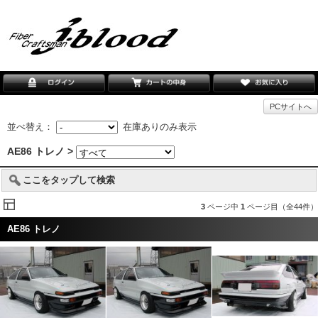
PCサイトへ
並べ替え：
在庫ありのみ表示
AE86 トレノ >
ここをタップして検索
3
ページ中
1
ページ目（全44件）
AE86 トレノ