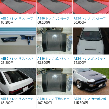
AE86 トレノ サンルーフ
AE86 トレノ サンルーフ
AE86 トレノ サンルーフ
（カーボン綾織り）
（カーボン平織り）
（FRP）
68,200円
68,200円
50,600円
AE86 トレノ リアバンパ
AE86 トレノ ボンネット
AE86 トレノ ボンネット
ーステーFRP（左右セッ
Type1 FRP（前/後期）
Type2 FRP（前/後期）
25,300円
63,800円
74,800円
ト）（後期）
AE86 トレノ リアハッチ
AE86 トレノ 平織りカー
AE86 トレノ カーボンボ
ストリートFRP（3ドア）
ボンボンネット
ンネットType2 （前/後
68,200円
107,800円
115,500円
（前/後期）
Type1（前/後期）
期）