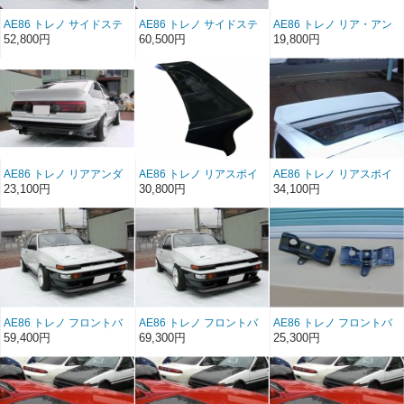
AE86 トレノ サイドステ
AE86 トレノ サイドステ
AE86 トレノ リア・アン
ップ FRP (前/後期）（左
ップ ソフトFRP（前/後
ダースポイラー FRP（後
52,800円
60,500円
19,800円
右セット）
期）（左右セット）
期）
AE86 トレノ リアアンダ
AE86 トレノ リアスポイ
AE86 トレノ リアスポイ
ースポイラー ソフト
ラーType1 FRP（3ドア）
ラーType2 FRP（3ドア）
23,100円
30,800円
34,100円
FRP（後期）
（前/後期）
（前/後期）
AE86 トレノ フロントバ
AE86 トレノ フロントバ
AE86 トレノ フロントバ
ンパースポイラー
ンパースポイラー ソフト
ンパーステーFRP（左右
59,400円
69,300円
25,300円
FRP（後期）
FRP（後期）
セット）（後期）