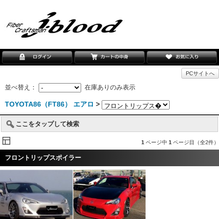
PCサイトへ
並べ替え：
在庫ありのみ表示
TOYOTA86（FT86） エアロ
>
ここをタップして検索
1
ページ中
1
ページ目（全2件）
フロントリップスポイラー