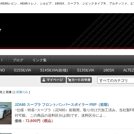
6）、AE86レビン、AE86トレノ、シルビア、180SX、スープラ、シビックタイプＲ、アルテッツァ
力！
ブログ
リンク集
NO
S15SILVIA
S14SILVIA(前/後)
S13SILVIA
180SX
ALTE
品名と画像 ] [
画像のみ
]
JZA80 スープラ フロントバンパースポイラー FRP（前期）
−仕様・特長−スープラ（JZA80）前期用。取り付け穴加工済み。当社製
付可能。 この商品の送料区分は(B)です。送料区分によ...
価格：
72,600円（税込）