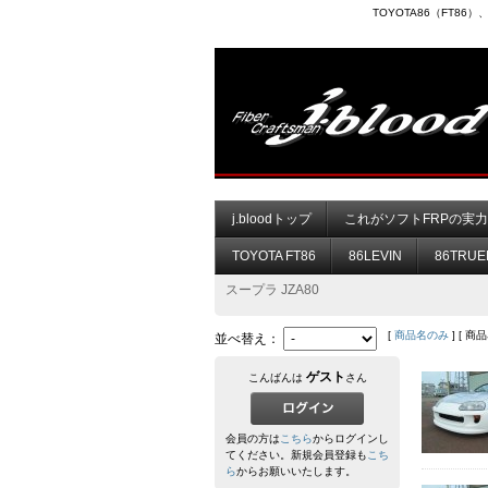
TOYOTA86（FT8
j.bloodトップ
これがソフトFRPの実
TOYOTA FT86
86LEVIN
86TRUE
スープラ JZA80
[
商品名のみ
] [ 商
並べ替え：
ゲスト
こんばんは
さん
会員の方は
こちら
からログインし
てください。新規会員登録も
こち
ら
からお願いいたします。