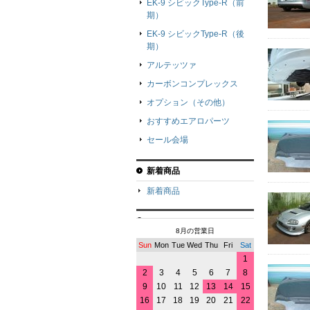
EK-9 シビックType-R（前
期）
EK-9 シビックType-R（後
期）
アルテッツァ
カーボンコンプレックス
オプション（その他）
おすすめエアロパーツ
セール会場
新着商品
新着商品
8月の営業日
Sun
Mon
Tue
Wed
Thu
Fri
Sat
1
2
3
4
5
6
7
8
9
10
11
12
13
14
15
16
17
18
19
20
21
22