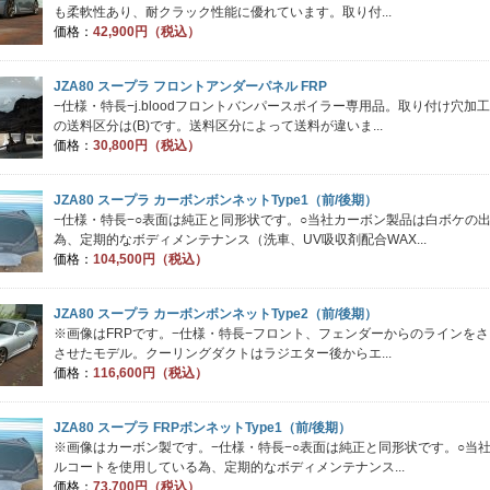
も柔軟性あり、耐クラック性能に優れています。取り付...
価格：
42,900円（税込）
JZA80 スープラ フロントアンダーパネル FRP
−仕様・特長−j.bloodフロントバンパースポイラー専用品。取り付け穴
の送料区分は(B)です。送料区分によって送料が違いま...
価格：
30,800円（税込）
JZA80 スープラ カーボンボンネットType1（前/後期）
−仕様・特長−○表面は純正と同形状です。○当社カーボン製品は白ボケの
為、定期的なボディメンテナンス（洗車、UV吸収剤配合WAX...
価格：
104,500円（税込）
JZA80 スープラ カーボンボンネットType2（前/後期）
※画像はFRPです。−仕様・特長−フロント、フェンダーからのラインを
させたモデル。クーリングダクトはラジエター後からエ...
価格：
116,600円（税込）
JZA80 スープラ FRPボンネットType1（前/後期）
※画像はカーボン製です。−仕様・特長−○表面は純正と同形状です。○当
ルコートを使用している為、定期的なボディメンテナンス...
価格：
73,700円（税込）