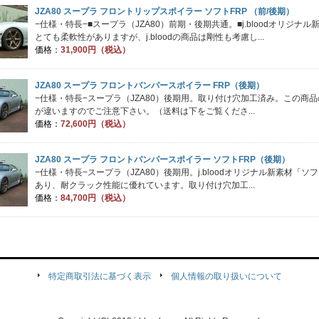
JZA80 スープラ フロントリップスポイラー ソフトFRP （前/後期）
−仕様・特長−■スープラ（JZA80）前期・後期共通。■j.bloodオリジナ
とても柔軟性がありますが、j.bloodの商品は剛性も考慮し...
価格：
31,900円（税込）
JZA80 スープラ フロントバンパースポイラー FRP（後期）
−仕様・特長−スープラ（JZA80）後期用。取り付け穴加工済み。この商品
が違いますのでご注意下さい。（送料は下をご覧くださ...
価格：
72,600円（税込）
JZA80 スープラ フロントバンパースポイラー ソフトFRP（後期）
−仕様・特長−スープラ（JZA80）後期用。j.bloodオリジナル新素材「
あり、耐クラック性能に優れています。取り付け穴加工...
価格：
84,700円（税込）
特定商取引法に基づく表示
個人情報の取り扱いについて