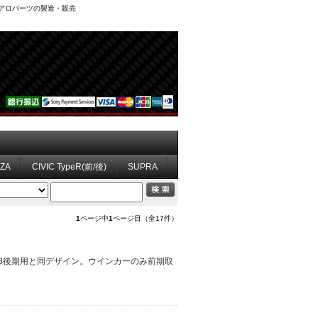
、エアロパーツの製造・販売
ZZA
CIVIC TypeR(前/後)
SUPRA
1
ページ中
1
ページ目（全17件）
F/B後期用と同デザイン。ウインカーのみ前期取