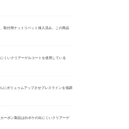
加工、取付用ナットリベット挿入済み。この商品
出にくいクリアーゲルコートを使用している
さらにボリュゥムアップさせプレスラインを強調
社カーボン製品は白ボケの出にくいクリアーゲ