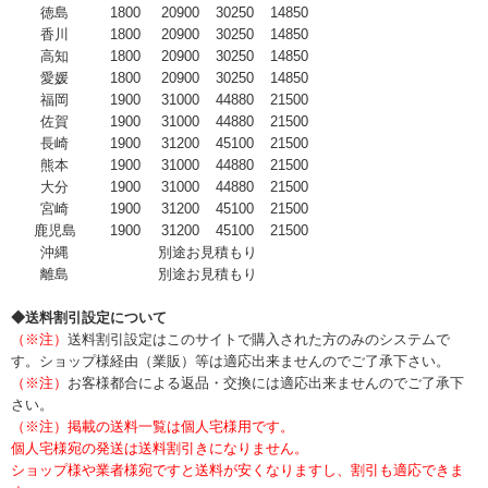
徳島
1800
20900
30250
14850
香川
1800
20900
30250
14850
高知
1800
20900
30250
14850
愛媛
1800
20900
30250
14850
福岡
1900
31000
44880
21500
佐賀
1900
31000
44880
21500
長崎
1900
31200
45100
21500
熊本
1900
31000
44880
21500
大分
1900
31000
44880
21500
宮崎
1900
31200
45100
21500
鹿児島
1900
31200
45100
21500
沖縄
別途お見積もり
離島
別途お見積もり
◆送料割引設定について
（※注）
送料割引設定はこのサイトで購入された方のみのシステムで
す。ショップ様経由（業販）等は適応出来ませんのでご了承下さい。
（※注）
お客様都合による返品・交換には適応出来ませんのでご了承下
さい。
（※注）掲載の送料一覧は個人宅様用です。
個人宅様宛の発送は送料割引きになりません。
ショップ様や業者様宛ですと送料が安くなりますし、割引も適応できま