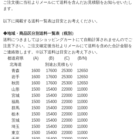
ご注文後に当社よりメールにて送料を含んだお見積額をお知らせいたし
ます。
以下に掲載する送料一覧表は目安とお考えください。
◆地域・商品区分別送料一覧表（税別）
送料につきましてはショッピングカートにて自動計算されませんのでご
注意下さい。ご注文確定後当社よりメールにて送料を含めた合計金額を
ご連絡致します。※以下送料は目安とお考え下さい。
都道府県
(A)
(B)
(C)
(B/N)
北海道
別途お見積もり
青森
1600
17600
25300
12650
岩手
1600
17600
25300
12650
秋田
1600
17600
25300
12650
山形
1500
15400
22000
11000
宮城
1500
15400
22000
11000
福島
1500
15400
22000
11000
群馬
1500
15400
22000
11000
栃木
1500
15400
22000
11000
茨城
1500
15400
22000
11000
埼玉
1500
15400
22000
11000
東京
1500
15400
22000
11000
千葉
1500
15400
22000
11000