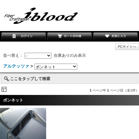
PCサイトへ
並べ替え：
在庫ありのみ表示
アルテッツァ
>
ここをタップして検索
1
ページ中
1
ページ目（全1件）
ボンネット