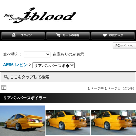
PCサイトへ
並べ替え：
在庫ありのみ表示
AE86 レビン
>
ここをタップして検索
1
ページ中
1
ページ目（全3件）
リアバンパースポイラー