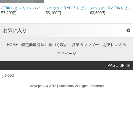
AE86 レビン リアバンパ
スペックーR AE86 レビン
スペックーR AE86 レビン
ースポイラー 後期純正形
リアバンパースポイラー
リアバンパースポイラー
57,200円
56,100円
63,800円
状 FRP（後期）
FRP（後期）
ソフトFRP（後期）
お気に入り
HOME
特定商取引法に基づく表示
営業カレンダー
お支払い方法
マイページ
PAGE UP
j.blood
Copyright (C) 2012 j-blood.com. All Rights Reserved.