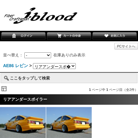
PCサイトへ
並べ替え：
在庫ありのみ表示
AE86 レビン
>
ここをタップして検索
1
ページ中
1
ページ目（全2件）
リアアンダースポイラー