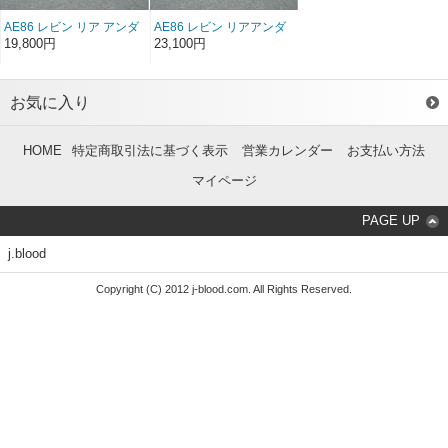
AE86 レビン リア アンダ
AE86 レビン リアアンダ
ースポイラー FRP（後
ースポイラー ソフト
19,800円
23,100円
期）（左右セット）
FRP（後期）（左右セッ
ト）
お気に入り
HOME
特定商取引法に基づく表示
営業カレンダー
お支払い方法
マイページ
PAGE UP
j.blood
Copyright (C) 2012 j-blood.com. All Rights Reserved.