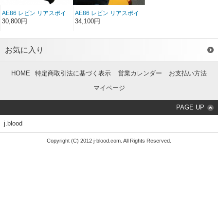
AE86 レビン リアスポイ
AE86 レビン リアスポイ
ラーType1 FRP（3ドア）
ラーType2 FRP（3ドア）
30,800円
34,100円
（前/後期）
（前/後期）
お気に入り
HOME
特定商取引法に基づく表示
営業カレンダー
お支払い方法
マイページ
PAGE UP
j.blood
Copyright (C) 2012 j-blood.com. All Rights Reserved.