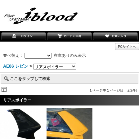
PCサイトへ
並べ替え：
在庫ありのみ表示
AE86 レビン
>
ここをタップして検索
1
ページ中
1
ページ目（全2件）
リアスポイラー