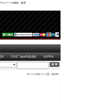
、エアロパーツの製造・販売
ZZA
CIVIC TypeR(前/後)
SUPRA
1
ページ中
1
ページ目（全2件）