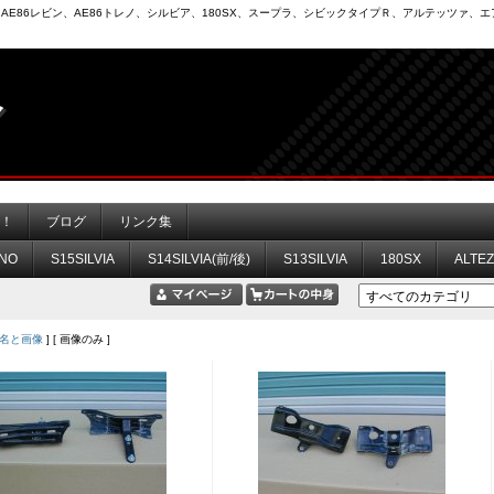
6）、AE86レビン、AE86トレノ、シルビア、180SX、スープラ、シビックタイプＲ、アルテッツァ
力！
ブログ
リンク集
NO
S15SILVIA
S14SILVIA(前/後)
S13SILVIA
180SX
ALTE
名と画像
] [ 画像のみ ]