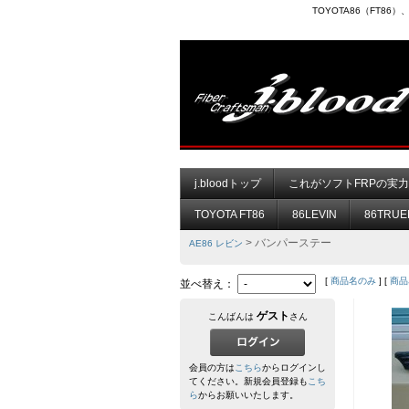
TOYOTA86（FT8
j.bloodトップ
これがソフトFRPの実
TOYOTA FT86
86LEVIN
86TRUE
> バンパーステー
AE86 レビン
[
商品名のみ
] [
商品
並べ替え：
ゲスト
こんばんは
さん
会員の方は
こちら
からログインし
てください。新規会員登録も
こち
ら
からお願いいたします。