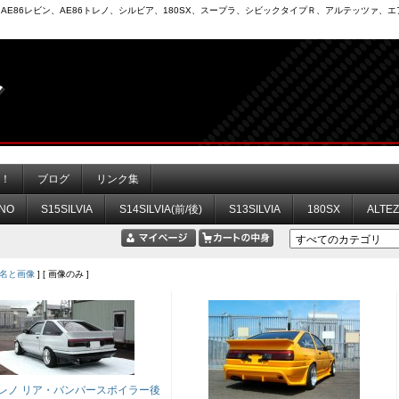
6）、AE86レビン、AE86トレノ、シルビア、180SX、スープラ、シビックタイプＲ、アルテッツァ
力！
ブログ
リンク集
NO
S15SILVIA
S14SILVIA(前/後)
S13SILVIA
180SX
ALTE
名と画像
] [ 画像のみ ]
 トレノ リア・バンパースポイラー後