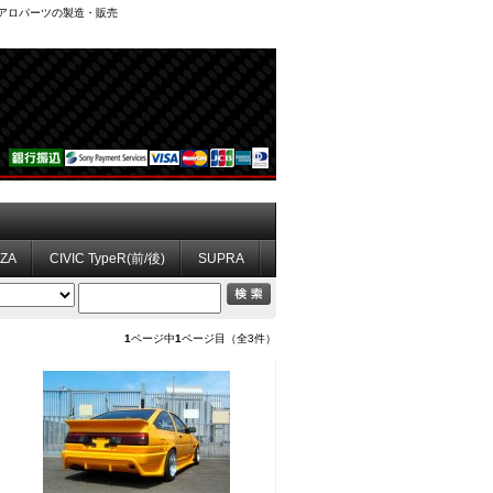
、エアロパーツの製造・販売
ZZA
CIVIC TypeR(前/後)
SUPRA
1
ページ中
1
ページ目（全3件）