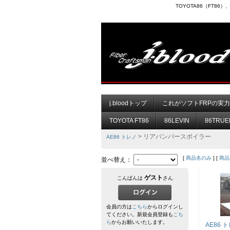
TOYOTA86（FT8
j.bloodトップ
これがソフトFRPの実
TOYOTA FT86
86LEVIN
86TRUE
> リアバンパースポイラー
AE86 トレノ
[
商品名のみ
] [
商品
並べ替え：
ゲスト
こんばんは
さん
会員の方は
こちら
からログインし
てください。新規会員登録も
こち
ら
からお願いいたします。
AE86