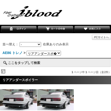
PCサイトへ
並べ替え：
在庫ありのみ表示
AE86 トレノ
>
ここをタップして検索
1
ページ中
1
ページ目（全2件）
リアアンダースポイラー