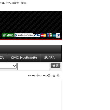
、エアロパーツの製造・販売
ZZA
CIVIC TypeR(前/後)
SUPRA
1
ページ中
1
ページ目（全2件）