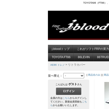
TOYOTA86（FT8
j.bloodトップ
これがソフトFRPの実
TOYOTA FT86
86LEVIN
86TRUE
> リトラカバー
AE86 トレノ
[
商品名のみ
] [
商品
並べ替え：
ゲスト
こんばんは
さん
会員の方は
こちら
からログインし
てください。新規会員登録も
こち
ら
からお願いいたします。