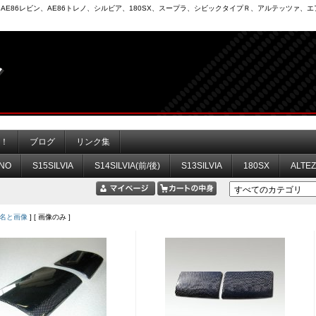
6）、AE86レビン、AE86トレノ、シルビア、180SX、スープラ、シビックタイプＲ、アルテッツァ
力！
ブログ
リンク集
NO
S15SILVIA
S14SILVIA(前/後)
S13SILVIA
180SX
ALTE
名と画像
] [ 画像のみ ]