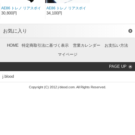
AE86 トレノ リアスポイ
AE86 トレノ リアスポイ
ラーType1 FRP（3ドア）
ラーType2 FRP（3ドア）
30,800円
34,100円
（前/後期）
（前/後期）
お気に入り
HOME
特定商取引法に基づく表示
営業カレンダー
お支払い方法
マイページ
PAGE UP
j.blood
Copyright (C) 2012 j-blood.com. All Rights Reserved.