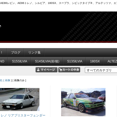
6）、AE86レビン、AE86トレノ、シルビア、180SX、スープラ、シビックタイプＲ、アルテッツァ
力！
ブログ
リンク集
NO
S15SILVIA
S14SILVIA(前/後)
S13SILVIA
180SX
ALTE
名と画像
] [ 画像のみ ]
 トレノ リアブリスターフェンダー