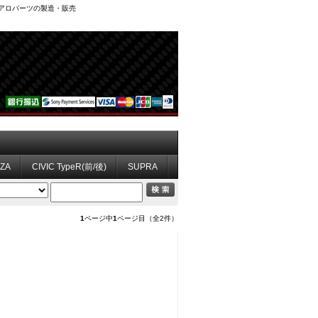
、エアロパーツの製造・販売
ZZA
CIVIC TypeR(前/後)
SUPRA
1
ページ中
1
ページ目（全2件）