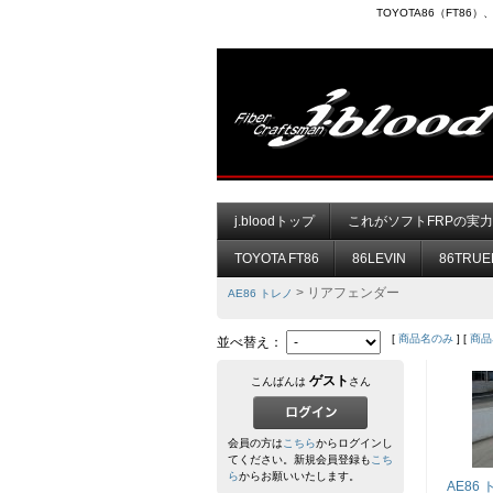
TOYOTA86（FT8
j.bloodトップ
これがソフトFRPの実
TOYOTA FT86
86LEVIN
86TRUE
> リアフェンダー
AE86 トレノ
[
商品名のみ
] [
商品
並べ替え：
ゲスト
こんばんは
さん
会員の方は
こちら
からログインし
てください。新規会員登録も
こち
ら
からお願いいたします。
AE86