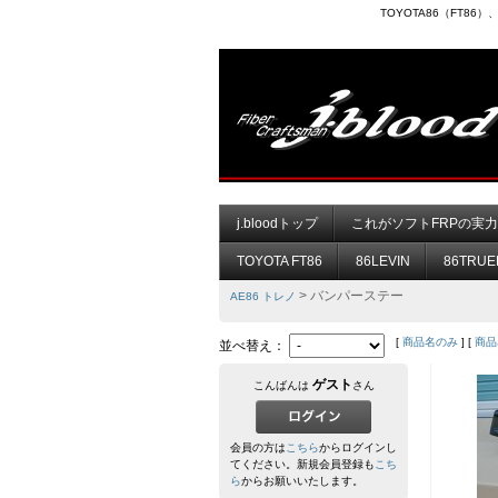
TOYOTA86（FT8
j.bloodトップ
これがソフトFRPの実
TOYOTA FT86
86LEVIN
86TRUE
> バンパーステー
AE86 トレノ
[
商品名のみ
] [
商品
並べ替え：
ゲスト
こんばんは
さん
会員の方は
こちら
からログインし
てください。新規会員登録も
こち
ら
からお願いいたします。