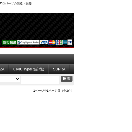
、エアロパーツの製造・販売
ZZA
CIVIC TypeR(前/後)
SUPRA
1
ページ中
1
ページ目（全2件）