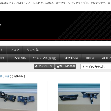
6）、AE86レビン、AE86トレノ、シルビア、180SX、スープラ、シビックタイプＲ、アルテッツァ
力！
ブログ
リンク集
NO
S15SILVIA
S14SILVIA(前/後)
S13SILVIA
180SX
ALTE
名と画像
] [ 画像のみ ]