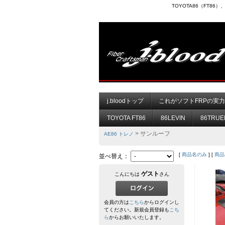
TOYOTA86（FT8
j.bloodトップ
これがソフトFRPの実
TOYOTA FT86
86LEVIN
86TRUE
> サンルーフ
AE86 トレノ
[
商品名のみ
] [
商品
並べ替え：
ゲスト
こんにちは
さん
会員の方は
こちら
からログインし
てください。新規会員登録も
こち
ら
からお願いいたします。