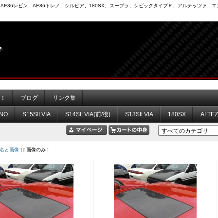
6）、AE86レビン、AE86トレノ、シルビア、180SX、スープラ、シビックタイプＲ、アルテッツァ
力！
ブログ
リンク集
NO
S15SILVIA
S14SILVIA(前/後)
S13SILVIA
180SX
ALTE
名と画像
] [ 画像のみ ]