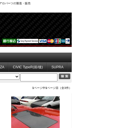
、エアロパーツの製造・販売
ZZA
CIVIC TypeR(前/後)
SUPRA
1
ページ中
1
ページ目（全3件）