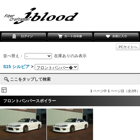
PCサイトへ
並べ替え：
在庫ありのみ表示
S15 シルビア
>
ここをタップして検索
1
ページ中
1
ページ目（全2件）
フロントバンパースポイラー