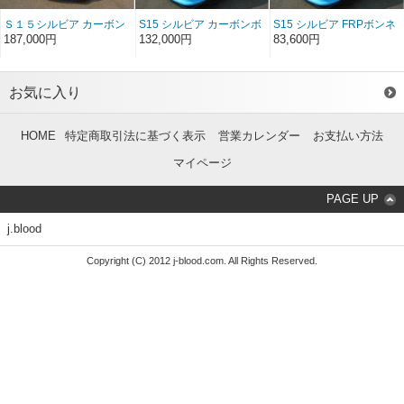
Ｓ１５シルビア カーボン
S15 シルビア カーボンボ
S15 シルビア FRPボンネ
ボンネット インフュージ
ンネット レインカバー
ット レインカバーSET
187,000円
132,000円
83,600円
ョン
SET
お気に入り
HOME
特定商取引法に基づく表示
営業カレンダー
お支払い方法
マイページ
PAGE UP
j.blood
Copyright (C) 2012 j-blood.com. All Rights Reserved.