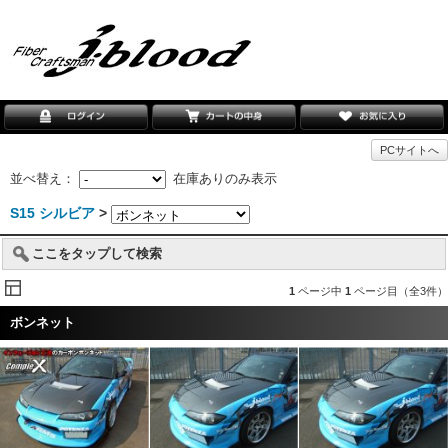
PCサイトへ
並べ替え：
在庫ありのみ表示
S15 シルビア
>
ここをタップして検索
1
ページ中
1
ページ目（全3件）
ボンネット