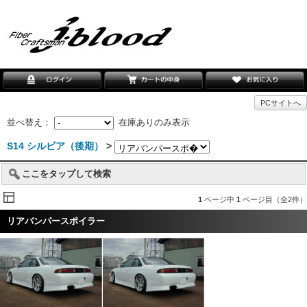
PCサイトへ
並べ替え：
在庫ありのみ表示
S14 シルビア（後期）
>
ここをタップして検索
1
ページ中
1
ページ目（全2件）
リアバンパースポイラー