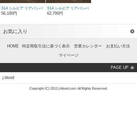
S14 シルビア リアバンパ
S14 シルビア リアバンパ
ースポイラー FRP（前/後
ースポイラー ソフト
56,100円
62,700円
期）
FRP（前/後期）
お気に入り
HOME
特定商取引法に基づく表示
営業カレンダー
お支払い方法
マイページ
PAGE UP
j.blood
Copyright (C) 2012 j-blood.com. All Rights Reserved.