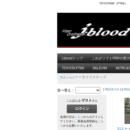
TOYOTA86（FT8
j.bloodトップ
これがソフトFRPの実
TOYOTA FT86
86LEVIN
86TRUE
> サイドステップ
S13 シルビア
[
商品名のみ
] [
商品
並べ替え：
ゲスト
こんばんは
さん
会員の方は
こちら
からログインし
てください。新規会員登録も
こち
ら
からお願いいたします。
S13 