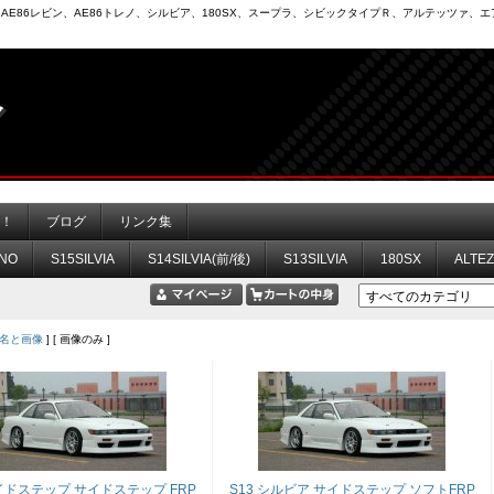
6）、AE86レビン、AE86トレノ、シルビア、180SX、スープラ、シビックタイプＲ、アルテッツァ
力！
ブログ
リンク集
NO
S15SILVIA
S14SILVIA(前/後)
S13SILVIA
180SX
ALTE
名と画像
] [ 画像のみ ]
サイドステップ サイドステップ FRP
S13 シルビア サイドステップ ソフトFRP