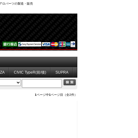
、エアロパーツの製造・販売
ZZA
CIVIC TypeR(前/後)
SUPRA
1
ページ中
1
ページ目（全2件）