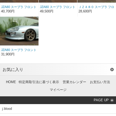
JZA80 スープラ フロント
JZA80 スープラ フロント
ＪＺＡ８０ スープラ フロ
リップスポイラー ・アン
リップスポイラー・アン
ントリップスポイラー
40,700円
49,500円
28,600円
ダーパネルSET・
ダーパネルSET・ ソフト
FRP （前/後期）
FRP（前/後期）
FRP（前/後期）
JZA80 スープラ フロント
リップスポイラー ソフト
31,900円
FRP （前/後期）
お気に入り
HOME
特定商取引法に基づく表示
営業カレンダー
お支払い方法
マイページ
PAGE UP
j.blood