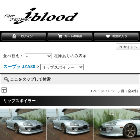
PCサイトへ
並べ替え：
在庫ありのみ表示
スープラ JZA80
>
ここをタップして検索
1
ページ中
1
ページ目（全4件）
リップスポイラー