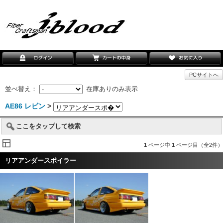
PCサイトへ
並べ替え：
在庫ありのみ表示
AE86 レビン
>
ここをタップして検索
1
ページ中
1
ページ目（全2件）
リアアンダースポイラー