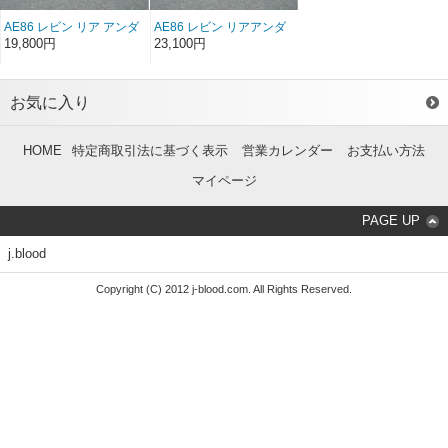
AE86 レビン リア アンダ
AE86 レビン リアアンダ
ースポイラー FRP（後
ースポイラー ソフト
19,800円
23,100円
期）（左右セット）
FRP（後期）（左右セッ
ト）
お気に入り
HOME
特定商取引法に基づく表示
営業カレンダー
お支払い方法
マイページ
PAGE UP
j.blood
Copyright (C) 2012 j-blood.com. All Rights Reserved.