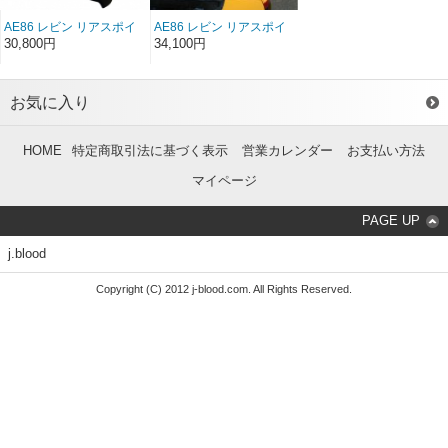
AE86 レビン リアスポイ
AE86 レビン リアスポイ
ラーType1 FRP（3ドア）
ラーType2 FRP（3ドア）
30,800円
34,100円
（前/後期）
（前/後期）
お気に入り
HOME
特定商取引法に基づく表示
営業カレンダー
お支払い方法
マイページ
PAGE UP
j.blood
Copyright (C) 2012 j-blood.com. All Rights Reserved.