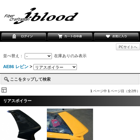
PCサイトへ
並べ替え：
在庫ありのみ表示
AE86 レビン
>
ここをタップして検索
1
ページ中
1
ページ目（全2件）
リアスポイラー