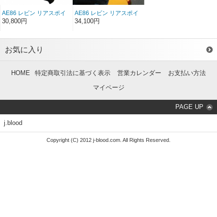
AE86 レビン リアスポイ
AE86 レビン リアスポイ
ラーType1 FRP（3ドア）
ラーType2 FRP（3ドア）
30,800円
34,100円
（前/後期）
（前/後期）
お気に入り
HOME
特定商取引法に基づく表示
営業カレンダー
お支払い方法
マイページ
PAGE UP
j.blood
Copyright (C) 2012 j-blood.com. All Rights Reserved.