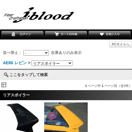
PCサイトへ
並べ替え：
在庫ありのみ表示
AE86 レビン
>
ここをタップして検索
1
ページ中
1
ページ目（全2件）
リアスポイラー