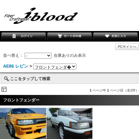
PCサイトへ
並べ替え：
在庫ありのみ表示
AE86 レビン
>
ここをタップして検索
1
ページ中
1
ページ目（全2件）
フロントフェンダー