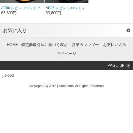
AE86 レビン フロントブ
AE86 レビン フロントフ
リスターフェンダー（左
ェンダー ノーマルタイプ
63,800円
63,800円
右セット）（前/後期）
（左右セット）（前/後
期）
お気に入り
HOME
特定商取引法に基づく表示
営業カレンダー
お支払い方法
マイページ
PAGE UP
j.blood
Copyright (C) 2012 j-blood.com. All Rights Reserved.