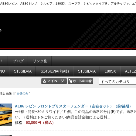
6）、AE86レビン、AE86トレノ、シルビア、180SX、スープラ、シビックタイプＲ、アルテッツァ
力！
ブログ
リンク集
NO
S15SILVIA
S14SILVIA(前/後)
S13SILVIA
180SX
ALTE
品名と画像 ] [
画像のみ
]
AE86 レビン フロントブリスターフェンダー（左右セット）（前/後期）
−仕様・特長−30ミリワイド／片側。この商品の送料区分は(B)です。送
い。（送料は下をご覧ください)商品合計金額による送料...
価格：
63,800円（税込）