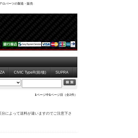
、エアロパーツの製造・販売
ZZA
CIVIC TypeR(前/後)
SUPRA
1
ページ中
1
ページ目（全2件）
料区分によって送料が違いますのでご注意下さ