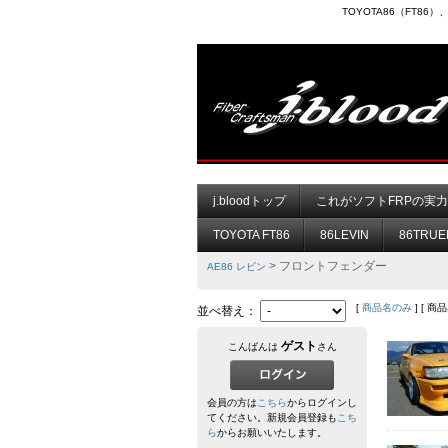
TOYOTA86（FT8
j.bloodトップ
これがソフトFRPの実
TOYOTA FT86
86LEVIN
86TRUE
> フロントフェンダー
AE86 レビン
[
商品名のみ
] [ 商
並べ替え：
ゲスト
こんばんは
さん
会員の方は
こちら
からログインし
てください。新規会員登録も
こち
ら
からお願いいたします。