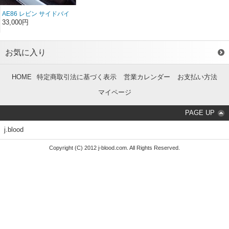
AE86 レビン サイドバイ
ザー カーボン（左右セ
33,000円
ット）（前/後期）
お気に入り
HOME
特定商取引法に基づく表示
営業カレンダー
お支払い方法
マイページ
PAGE UP
j.blood
Copyright (C) 2012 j-blood.com. All Rights Reserved.