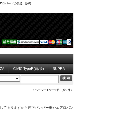
、エアロパーツの製造・販売
ZZA
CIVIC TypeR(前/後)
SUPRA
1
ページ中
1
ページ目（全2件）
作してありますから純正バンパー車やエアロバン