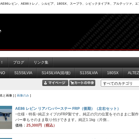
6）、AE86レビン、AE86トレノ、シルビア、180SX、スープラ、シビックタイプＲ、アルテッツァ
力！
ブログ
リンク集
NO
S15SILVIA
S14SILVIA(前/後)
S13SILVIA
180SX
ALTE
品名と画像 ] [
画像のみ
]
AE86 レビン リアバンパーステー FRP（後期）（左右セット）
−仕様・特長−純正タイプのFRP製です。純正の穴の位置をそのままに製
パー車もそのまま取り付けできます。純正1.1kg（片側...
価格：
25,300円（税込）