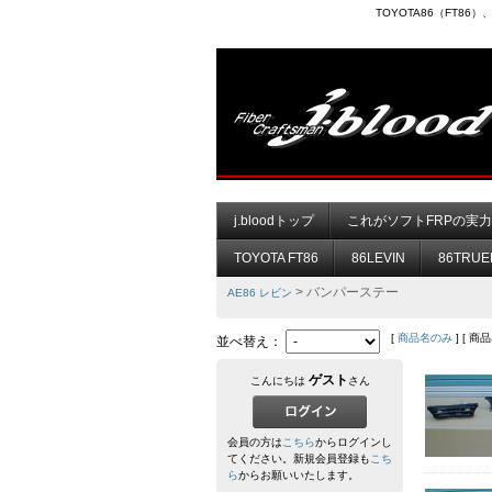
TOYOTA86（FT8
j.bloodトップ
これがソフトFRPの実
TOYOTA FT86
86LEVIN
86TRUE
> バンパーステー
AE86 レビン
[
商品名のみ
] [ 商
並べ替え：
ゲスト
こんにちは
さん
会員の方は
こちら
からログインし
てください。新規会員登録も
こち
ら
からお願いいたします。