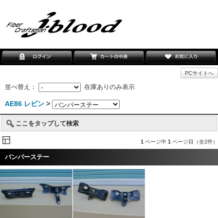
PCサイトへ
並べ替え：
在庫ありのみ表示
AE86 レビン
>
ここをタップして検索
1
ページ中
1
ページ目（全2件）
バンパーステー