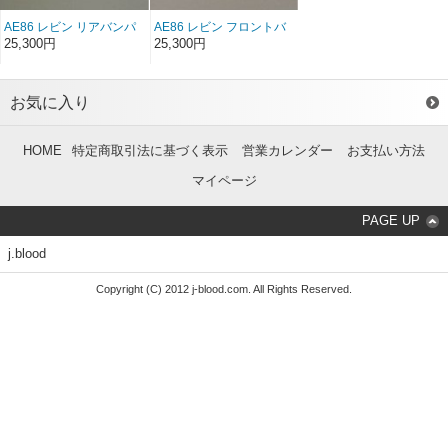
AE86 レビン リアバンパ
AE86 レビン フロントバ
ーステー FRP（後期）
ンパーステーFRP（後
25,300円
25,300円
（左右セット）
期）（左右セット）
お気に入り
HOME
特定商取引法に基づく表示
営業カレンダー
お支払い方法
マイページ
PAGE UP
j.blood
Copyright (C) 2012 j-blood.com. All Rights Reserved.