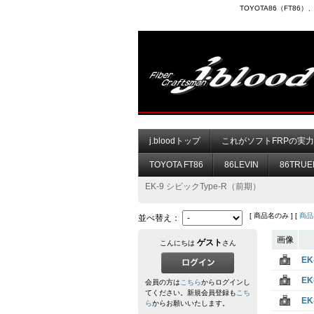
TOYOTA86（FT8
j.bloodトップ
これがソフトFRPの実
TOYOTA FT86
86LEVIN
86TRUE
EK-9 シビックType-R（前期）
[ 商品名のみ ] [
商品
並べ替え：
画像
ゲスト
こんにちは
さん
E
E
会員の方は
こちら
からログインし
てください。新規会員登録も
こち
E
ら
からお願いいたします。