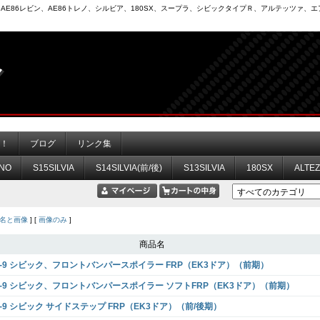
6）、AE86レビン、AE86トレノ、シルビア、180SX、スープラ、シビックタイプＲ、アルテッツァ
力！
ブログ
リンク集
NO
S15SILVIA
S14SILVIA(前/後)
S13SILVIA
180SX
ALTE
名と画像
] [
画像のみ
]
商品名
K-9 シビック、フロントバンパースポイラー FRP（EK3ドア）（前期）
K-9 シビック、フロントバンパースポイラー ソフトFRP（EK3ドア）（前期）
K-9 シビック サイドステップ FRP（EK3ドア）（前/後期）