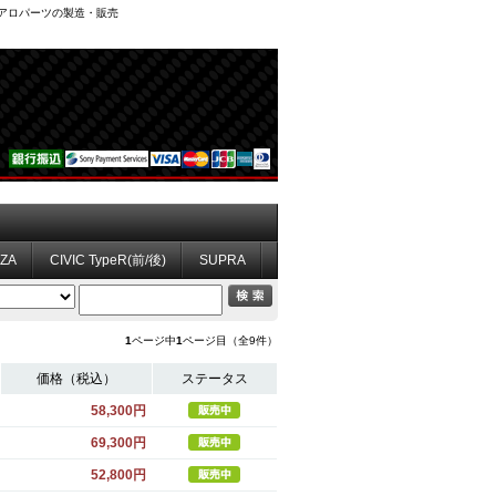
、エアロパーツの製造・販売
ZZA
CIVIC TypeR(前/後)
SUPRA
1
ページ中
1
ページ目（全9件）
価格（税込）
ステータス
58,300円
69,300円
52,800円