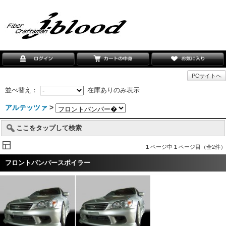
PCサイトへ
並べ替え：
在庫ありのみ表示
アルテッツァ
>
ここをタップして検索
1
ページ中
1
ページ目（全2件）
フロントバンパースポイラー