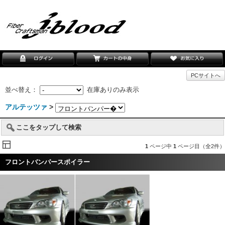
PCサイトへ
並べ替え：
在庫ありのみ表示
アルテッツァ
>
ここをタップして検索
1
ページ中
1
ページ目（全2件）
フロントバンパースポイラー