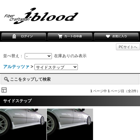
PCサイトへ
並べ替え：
在庫ありのみ表示
アルテッツァ
>
ここをタップして検索
1
ページ中
1
ページ目（全2件）
サイドステップ