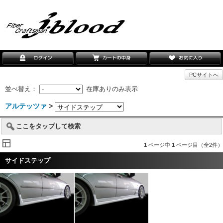
PCサイトへ
並べ替え：
在庫ありのみ表示
アルテッツァ
>
ここをタップして検索
1
ページ中
1
ページ目（全2件）
サイドステップ