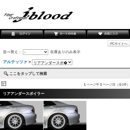
PCサイトへ
並べ替え：
在庫ありのみ表示
アルテッツァ
>
ここをタップして検索
1
ページ中
1
ページ目（全2件）
リアアンダースポイラー