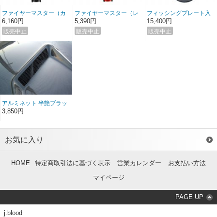
ファイヤーマスター（カ
ファイヤーマスター（レ
フィッシングプレート入
ーボン）
ッド）
りエアロキャッチ（コン
6,160円
5,390円
15,400円
プリートタイプ）
アルミネット 半艶ブラッ
ク
3,850円
お気に入り
HOME
特定商取引法に基づく表示
営業カレンダー
お支払い方法
マイページ
PAGE UP
j.blood