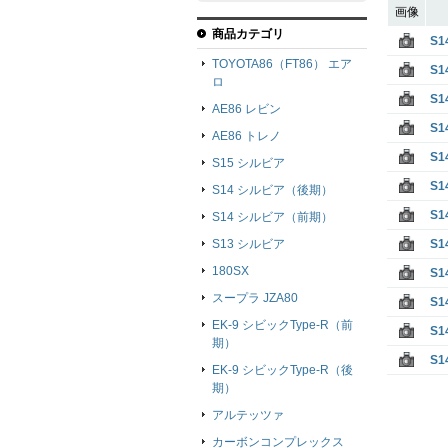
画像
商品カテゴリ
S
TOYOTA86（FT86） エア
S
ロ
S
AE86 レビン
S
AE86 トレノ
S
S15 シルビア
S
S14 シルビア（後期）
S
S14 シルビア（前期）
S13 シルビア
S
180SX
S
スープラ JZA80
S
EK-9 シビックType-R（前
S
期）
S
EK-9 シビックType-R（後
期）
アルテッツァ
カーボンコンプレックス