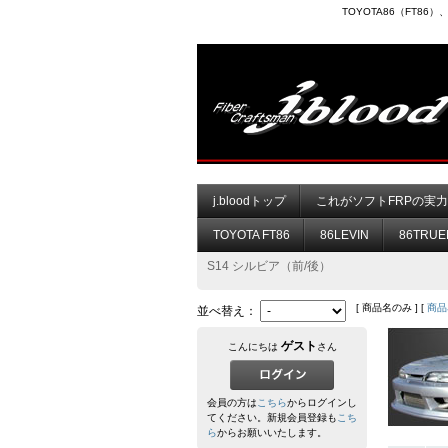
TOYOTA86（FT8
j.bloodトップ
これがソフトFRPの実
TOYOTA FT86
86LEVIN
86TRUE
S14 シルビア（前/後）
[ 商品名のみ ] [
商品
並べ替え：
ゲスト
こんにちは
さん
会員の方は
こちら
からログインし
てください。新規会員登録も
こち
ら
からお願いいたします。