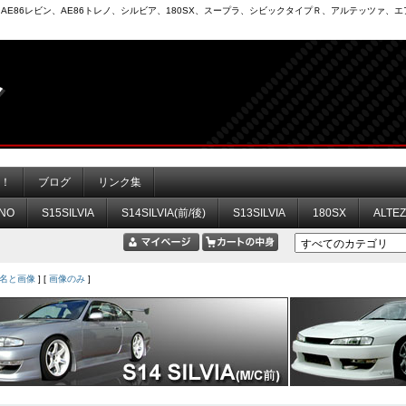
6）、AE86レビン、AE86トレノ、シルビア、180SX、スープラ、シビックタイプＲ、アルテッツァ
力！
ブログ
リンク集
NO
S15SILVIA
S14SILVIA(前/後)
S13SILVIA
180SX
ALTE
名と画像
] [
画像のみ
]