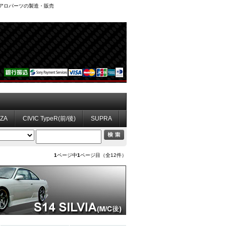
、エアロパーツの製造・販売
ZZA
CIVIC TypeR(前/後)
SUPRA
1
ページ中
1
ページ目（全12件）