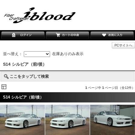
PCサイトへ
並べ替え：
在庫ありのみ表示
S14 シルビア（前/後）
ここをタップして検索
1
ページ中
1
ページ目（全12件）
S14 シルビア（前/後）