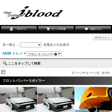
PCサイトへ
並べ替え：
在庫ありのみ表示
AE86 トレノ
>
ここをタップして検索
1
ページ中
1
ページ目（全7件）
フロントバンパースポイラー