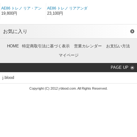
AE86 トレノ リア・アン
AE86 トレノ リアアンダ
ダースポイラー FRP（後
ースポイラー ソフト
19,800円
23,100円
期）
FRP（後期）
お気に入り
HOME
特定商取引法に基づく表示
営業カレンダー
お支払い方法
マイページ
PAGE UP
j.blood
Copyright (C) 2012 j-blood.com. All Rights Reserved.