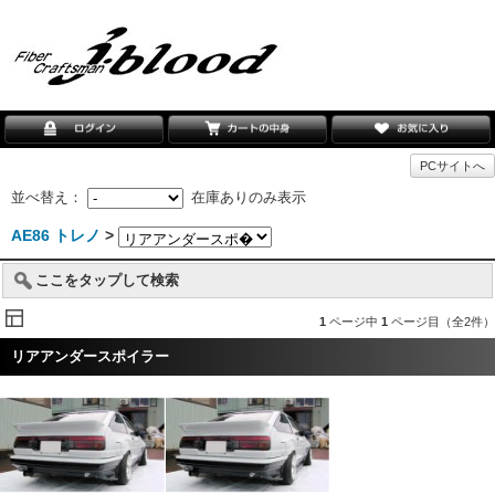
PCサイトへ
並べ替え：
在庫ありのみ表示
AE86 トレノ
>
ここをタップして検索
1
ページ中
1
ページ目（全2件）
リアアンダースポイラー