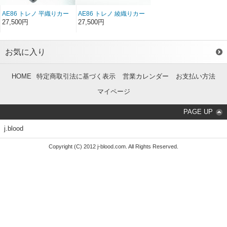
AE86 トレノ 平織りカー
AE86 トレノ 綾織りカー
ボンリトラカバー（左右
ボンリトラカバー（左右
27,500円
27,500円
セット）（前/後期）
セット）（前/後期）
お気に入り
HOME
特定商取引法に基づく表示
営業カレンダー
お支払い方法
マイページ
PAGE UP
j.blood
Copyright (C) 2012 j-blood.com. All Rights Reserved.