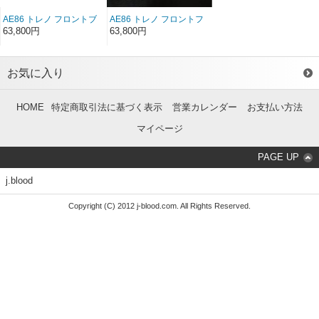
AE86 トレノ フロントブ
AE86 トレノ フロントフ
リスターフェンダー（左
ェンダー ノーマルタイプ
63,800円
63,800円
右セット）（前/後期）
（左右セット）（前/後
期）
お気に入り
HOME
特定商取引法に基づく表示
営業カレンダー
お支払い方法
マイページ
PAGE UP
j.blood
Copyright (C) 2012 j-blood.com. All Rights Reserved.