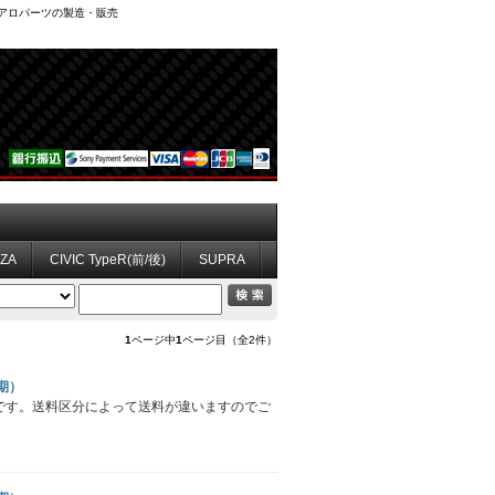
、エアロパーツの製造・販売
ZZA
CIVIC TypeR(前/後)
SUPRA
1
ページ中
1
ページ目（全2件）
期）
)です。送料区分によって送料が違いますのでご