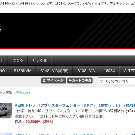
6）、AE86レビン、AE86トレノ、シルビア、180SX、スープラ、シビックタイプＲ、アルテッツァ
力！
ブログ
リンク集
NO
S15SILVIA
S14SILVIA(前/後)
S13SILVIA
180SX
ALTE
品名と画像 ] [
画像のみ
]
AE86 トレノ リアブリスターフェンダー（3ドア）（左右セット）（前/後
−仕様・特長−40ミリワイド／片側。３ドア用。この商品の送料区分は(B
注意下さい。（送料は下をご覧ください)商品合計金額...
価格：
60,500円（税込）