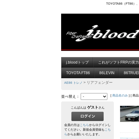
TOYOTA86（FT8
j.bloodトップ
これがソフトFRPの実
TOYOTA FT86
86LEVIN
86TRUE
> リアフェンダー
AE86 トレノ
[
商品名のみ
] [ 商
並べ替え：
ゲスト
こんばんは
さん
会員の方は
こちら
からログインし
てください。新規会員登録も
こち
ら
からお願いいたします。