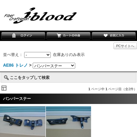
PCサイトへ
並べ替え：
在庫ありのみ表示
AE86 トレノ
>
ここをタップして検索
1
ページ中
1
ページ目（全2件）
バンパーステー