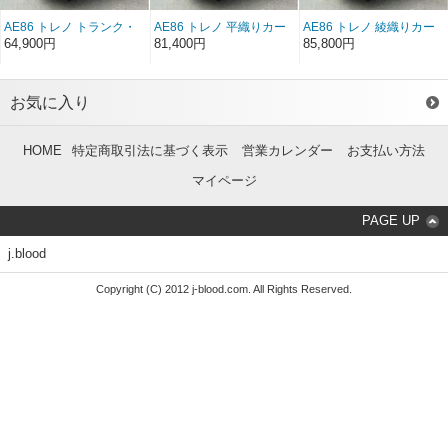
AE86 トレノ トランク・
AE86 トレノ 平織りカー
AE86 トレノ 綾織りカー
ストリート FRP （2ド
ボン トランク ストリート
ボン トランク ストリート
64,900円
81,400円
85,800円
ア）（前/後期）
（２ドア）（前/後期）
（２ドア）（前/後期）
お気に入り
HOME
特定商取引法に基づく表示
営業カレンダー
お支払い方法
マイページ
PAGE UP
j.blood
Copyright (C) 2012 j-blood.com. All Rights Reserved.