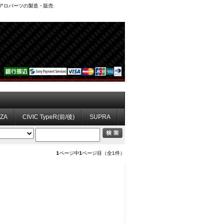
、エアロパーツの製造・販売
ZZA
CIVIC TypeR(前/後)
SUPRA
1
ページ中
1
ページ目（全1件）