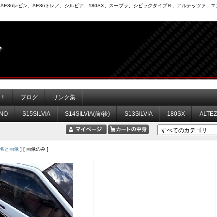
6）、AE86レビン、AE86トレノ、シルビア、180SX、スープラ、シビックタイプＲ、アルテッツァ
力！
ブログ
リンク集
NO
S15SILVIA
S14SILVIA(前/後)
S13SILVIA
180SX
ALTE
名と画像
] [ 画像のみ ]