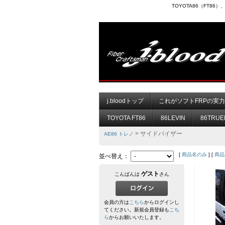
TOYOTA86（FT8
j.bloodトップ
これがソフトFRPの実
TOYOTA FT86
86LEVIN
86TRUE
> サイドバイザー
AE86 トレノ
[
商品名のみ
] [
商品
並べ替え：
ゲスト
こんばんは
さん
会員の方は
こちら
からログインし
てください。新規会員登録も
こち
ら
からお願いいたします。