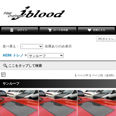
PCサイトへ
並べ替え：
在庫ありのみ表示
AE86 トレノ
>
ここをタップして検索
1
ページ中
1
ページ目（全3件）
サンルーフ