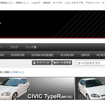
6）、AE86レビン、AE86トレノ、シルビア、180SX、スープラ、シビックタイプＲ、アルテッツァ
力！
ブログ
リンク集
NO
S15SILVIA
S14SILVIA(前/後)
S13SILVIA
180SX
ALTE
品名と画像 ] [
画像のみ
]