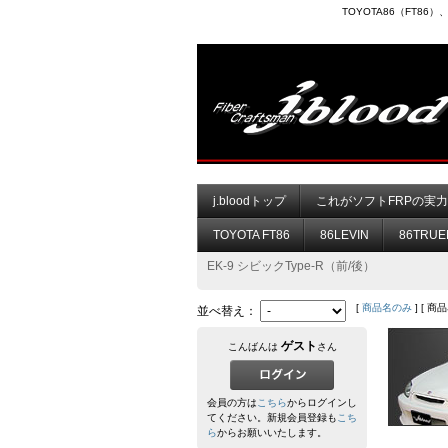
TOYOTA86（FT8
j.bloodトップ
これがソフトFRPの実
TOYOTA FT86
86LEVIN
86TRUE
EK-9 シビックType-R（前/後）
[
商品名のみ
] [ 商
並べ替え：
ゲスト
こんばんは
さん
会員の方は
こちら
からログインし
てください。新規会員登録も
こち
ら
からお願いいたします。