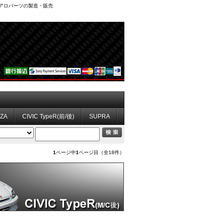
、エアロパーツの製造・販売
ZZA
CIVIC TypeR(前/後)
SUPRA
1
ページ中
1
ページ目（全18件）